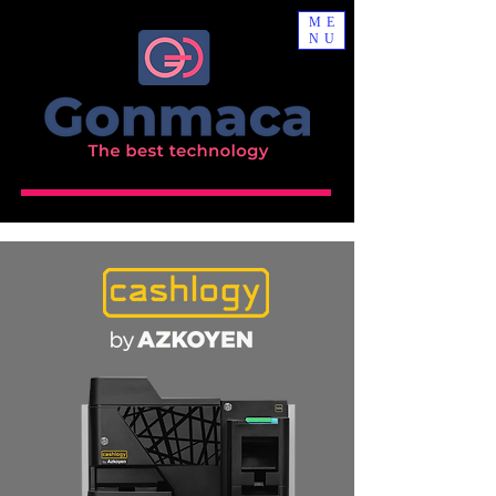
ME
NU