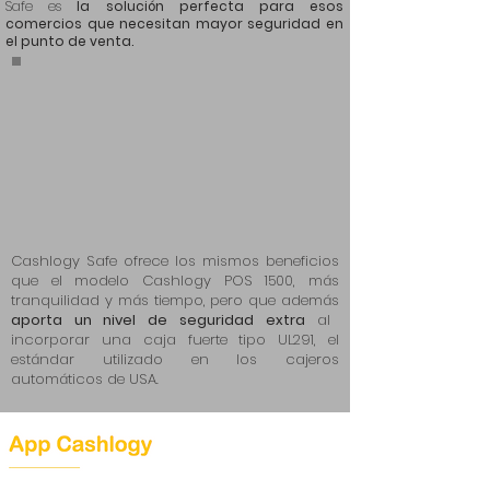
Safe es
la solución perfecta para esos
comercios que necesitan mayor seguridad en
el punto de venta.
Cashlogy Safe ofrece los mismos beneficios
que el modelo Cashlogy POS 1500, más
tranquilidad y más tiempo, pero que además
aporta un nivel de seguridad extra
al
incorporar una caja fuerte tipo UL291, el
estándar utilizado en los cajeros
automáticos de USA.