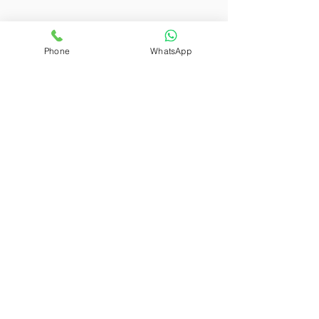
Phone
WhatsApp
administracion@gonmaca.com
692 807 177
Politica de Privacidad
Aviso legal
Política Devolución