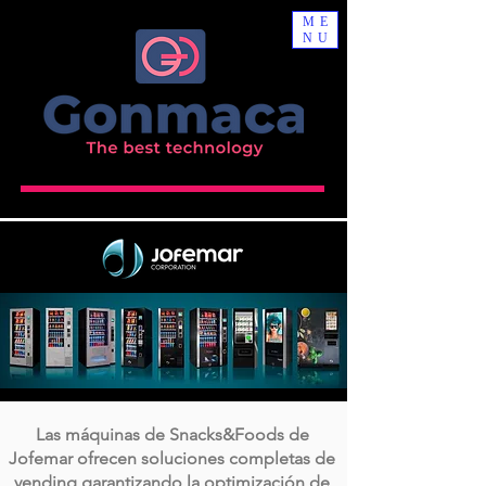
ME
NU
Las máquinas de Snacks&Foods de
Jofemar ofrecen soluciones completas de
vending garantizando la optimización de