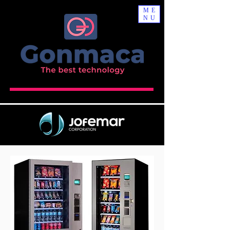
ME
NU