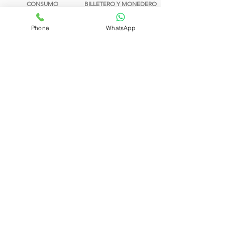
CONSUMO
BILLETERO Y MONEDERO
Phone
WhatsApp
OPTIMIZACIÓN
SISTEMA DE
CAPACIDAD Y VOLUMEN
EXTRACCIÓN EASY FLEX
FOTOCÉLULAS DE
PROGRAMACIÓN
DETECCIÓN DE SALIDA DEL
DE CADUCIDAD
PRODUCTO