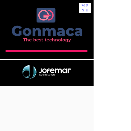
ME
NU